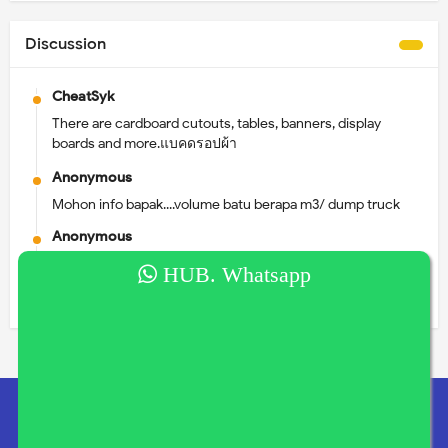
Discussion
CheatSyk
There are cardboard cutouts, tables, banners, display
boards and more.แบคดรอปผ้า
Anonymous
Mohon info bapak....volume batu berapa m3/ dump truck
Anonymous
Maaf nomor WA nya berapa ya
HUB. Whatsapp
Anonymous
Mau sewa booth bgm prosedur nya? Lokasi malang kota
Anonymous
Saya dijln sunan Kalijaga diterusan sigura-gura itn malang
Nurvy Alief Aidillah
Langganan Update Harga dan Berita Kami
Minta alamatnya ya