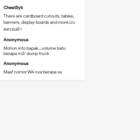
CheatSyk
There are cardboard cutouts, tables,
banners, display boards and more.แบ
คดรอปผ้า
Anonymous
Mohon info bapak....volume batu
berapa m3/ dump truck
Anonymous
Maaf nomor WA nya berapa ya
Anonymous
Mau sewa booth bgm prosedur nya?
Lokasi malang kota
Anonymous
Saya dijln sunan Kalijaga diterusan
sigura-gura itn malang
Nurvy Alief Aidillah
Minta alamatnya ya