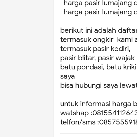
-harga pasir lumajang 
-harga pasir lumajang
berikut ini adalah daft
termasuk ongkir kami a
termasuk pasir kediri,
pasir blitar, pasir waja
batu pondasi, batu kri
saya
bisa hubungi saya lew
untuk informasi harga 
watshap :08155411264
telfon/sms :085755591