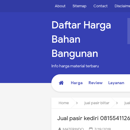
About
Sitemap
Contact
Disclaim
Daftar Harga
Bahan
Bangunan
Info harga material terbaru
Harga
Review
Layanan
Home
jual pasir blitar
jua
Jual pasir kediri 081554112
MATERINDO
7/19/2018