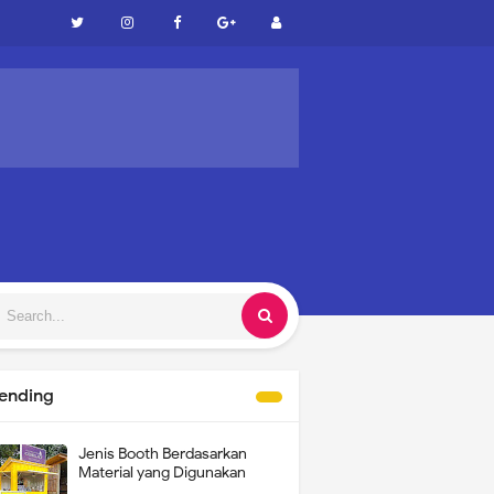
ual pasir kediri 081554112643 (watshap only)
rending
Jenis Booth Berdasarkan
Material yang Digunakan