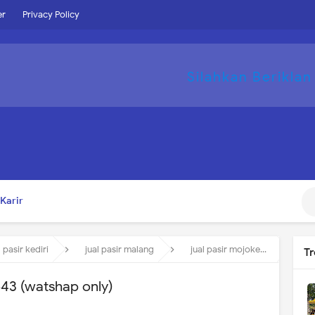
er
Privacy Policy
Silahkan Beriklan
Karir
l pasir kediri
jual pasir malang
jual pasir mojokerto
J
T
643 (watshap only)