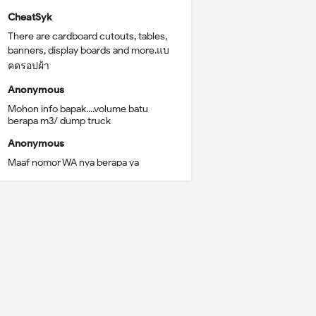
CheatSyk
There are cardboard cutouts, tables,
banners, display boards and more.แบ
คดรอปผ้า
Anonymous
Mohon info bapak....volume batu
berapa m3/ dump truck
Anonymous
Maaf nomor WA nya berapa ya
Anonymous
Mau sewa booth bgm prosedur nya?
Lokasi malang kota
Anonymous
Saya dijln sunan Kalijaga diterusan
sigura-gura itn malang
Nurvy Alief Aidillah
Minta alamatnya ya