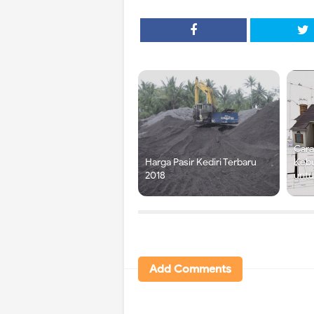
Cara
Harga Pasir Kediri Terbaru
Keb
2018
unt
Add Comments