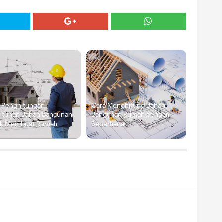
 Penghitungan
Cara Menghitung Bahan
utuhan Bahan Bangunan
Bangunan Rumah dengan
uk Membuat Rumah
Sederhana